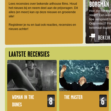
Lees recensies over bekende arthouse films. Houd
het nieuws bij en neem deel aan de prijsvragen. Dit
Hoe ziet het kw
alles (en meer) kan op deze nieuwe en groeiende
staart? Een war
site!
hoe verspreidt 
Oogcontact? Fil
Registreer je nu en laat ook reacties, recensies en
helemaal duideli
nieuws achter!